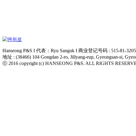
Hanseong P&S I 代表：Ryu Sanguk I 商业登记号码 : 515-81-32056 I 
地址 : (38466) 104 Gongdan 2-ro, Jillyang-eup, Gyeongsan-si, Gye
ⓒ 2016 copyright (c) HANSEONG P&S. ALL RIGHTS RESERV